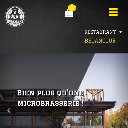
0
RESTAURANT
BÉCANCOUR
Bien plus qu’une
microbrasserie !
Précédent
Su