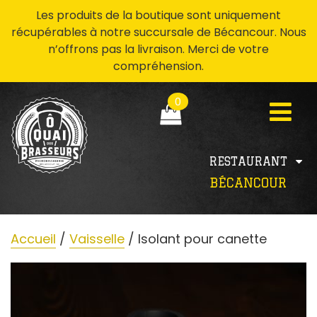
Les produits de la boutique sont uniquement
récupérables à notre succursale de Bécancour. Nous
n’offrons pas la livraison. Merci de votre
compréhension.
0
RESTAURANT
BÉCANCOUR
Accueil
/
Vaisselle
/ Isolant pour canette