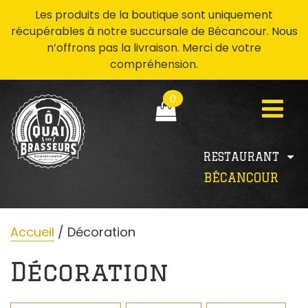
Les produits de la boutique sont uniquement
récupérables à notre succursale de Bécancour. Nous
n’offrons pas la livraison. Merci de votre
compréhension.
0
RESTAURANT
BÉCANCOUR
Accueil
/ Décoration
Décoration