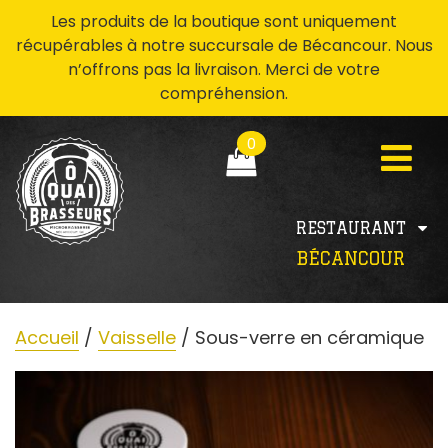
Les produits de la boutique sont uniquement
récupérables à notre succursale de Bécancour. Nous
n’offrons pas la livraison. Merci de votre
compréhension.
0
RESTAURANT
BÉCANCOUR
Accueil
/
Vaisselle
/ Sous-verre en céramique